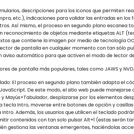
mularios, descripciones para los iconos que permiten real
pra, etc.), indicaciones para validar las entradas en lo
ros. Así mismo, el proceso en segundo plano escanea tod
n reconocimiento de objetos mediante etiquetas ALT (tex
textos que contiene la imagen por medio de tecnología O
 lector de pantalla en cualquier momento con tan sólo pu
un aviso automático para que activen el modo de lector de
ctores de pantalla más populares, tales como JAWS y NVD
clado: El proceso en segundo plano también adapta el cód
vaScript. De este modo, el sitio web puede manejarse a t
dor y Mayús+Tabulador, desplazarse por los elementos desp
 tecla Intro, moverse entre botones de opción y casillas 
a Intro. Además, los usuarios que utilicen el teclado po
tir contenidos con tan solo pulsar Alt+1 (estas serán ta
ién gestiona las ventanas emergentes, haciéndolas acces