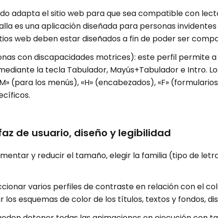
do adapta el sitio web para que sea compatible con lec
alla es una aplicación diseñada para personas invidentes
sitios web deben estar diseñados a fin de poder ser compat
onas con discapacidades motrices): este perfil permite a
mediante la tecla Tabulador, Mayús+Tabulador e Intro. Lo
» (para los menús), «H» (encabezados), «F» (formularios),
cíficos.
faz de usuario, diseño y legibilidad
entar y reducir el tamaño, elegir la familia (tipo de letra)
ccionar varios perfiles de contraste en relación con el col
os esquemas de color de los títulos, textos y fondos, di
ueden detener todas las animaciones en ejecución con ta